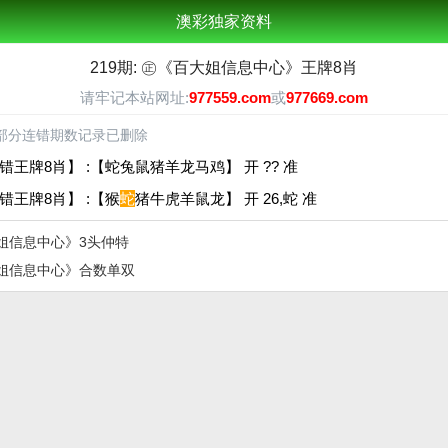
澳彩独家资料
219期: ㊣《百大姐信息中心》王牌8肖
请牢记本站网址:
977559.com
或
977669.com
部分连错期数记录已删除
错王牌8肖】 :【蛇兔鼠猪羊龙马鸡】 开 ?? 准
错王牌8肖】 :【猴
蛇
猪牛虎羊鼠龙】 开 26,蛇 准
大姐信息中心》3头仲特
百大姐信息中心》合数单双