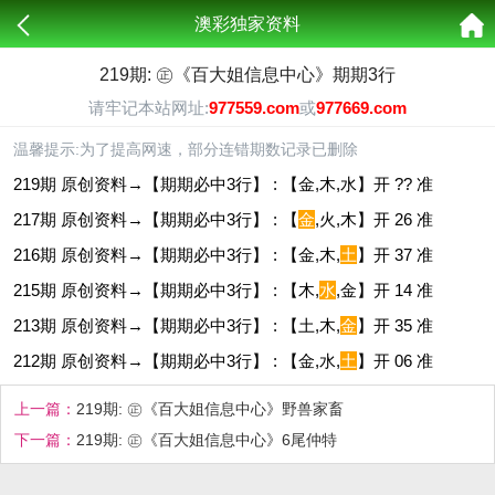
澳彩独家资料
219期: ㊣《百大姐信息中心》期期3行
请牢记本站网址:
977559.com
或
977669.com
温馨提示:为了提高网速，部分连错期数记录已删除
219期 原创资料→【期期必中3行】 : 【金,木,水】开 ?? 准
217期 原创资料→【期期必中3行】 : 【
金
,火,木】开 26 准
216期 原创资料→【期期必中3行】 : 【金,木,
土
】开 37 准
215期 原创资料→【期期必中3行】 : 【木,
水
,金】开 14 准
213期 原创资料→【期期必中3行】 : 【土,木,
金
】开 35 准
212期 原创资料→【期期必中3行】 : 【金,水,
土
】开 06 准
上一篇：
219期: ㊣《百大姐信息中心》野兽家畜
下一篇：
219期: ㊣《百大姐信息中心》6尾仲特