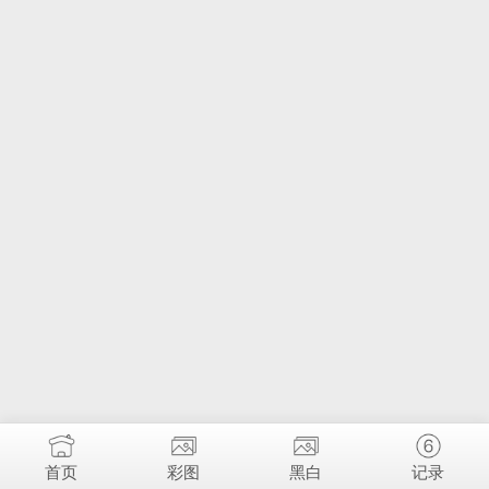
首页
彩图
黑白
记录