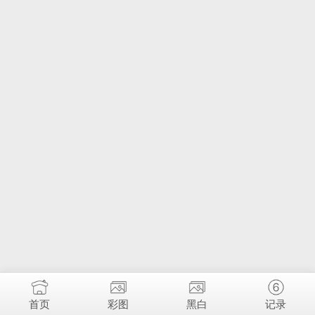
首页
彩图
黑白
记录