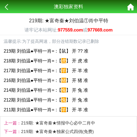
澳彩独家资料
219期: ★富奇秦★刘伯温①肖中平特
请牢记本站网址:
977559.com
或
977669.com
温馨提示:为了提高网速，部分连错期数记录已删除
219期 刘伯温●平特一肖= :【鼠】 开 ?? 准
218期 刘伯温●平特一肖= :【
虎
】 开 虎 准
217期 刘伯温●平特一肖= :【
羊
】 开 羊 准
216期 刘伯温●平特一肖= :【
猪
】 开 猪 准
214期 刘伯温●平特一肖= :【
兔
】 开 兔 准
212期 刘伯温●平特一肖= :【
兔
】 开 兔 准
211期 刘伯温●平特一肖= :【
羊
】 开 羊 准
上一篇：
219期: ★富奇秦★情报中心必中二肖中
下一篇：
219期: ★富奇秦★独家公式四俏(免费)