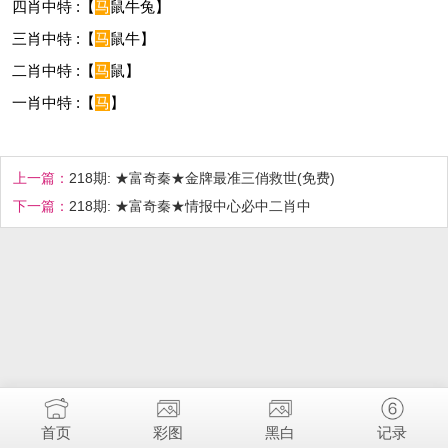
四肖中特 :【
马
鼠牛兔】
三肖中特 :【
马
鼠牛】
二肖中特 :【
马
鼠】
一肖中特 :【
马
】
上一篇：
218期: ★富奇秦★金牌最准三俏救世(免费)
下一篇：
218期: ★富奇秦★情报中心必中二肖中
首页
彩图
黑白
记录