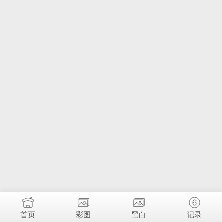
首页
彩图
黑白
记录