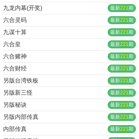
九龙内幕(开奖)
最新
221
期
六合灵码
最新
221
期
九谋十算
最新
221
期
六合皇
最新
221
期
六合赌神
最新
221
期
六合财经
最新
221
期
另版台湾铁板
最新
221
期
另版新三怪
最新
221
期
另版秘诀
最新
221
期
另版内部传真
最新
221
期
内部传真
最新
221
期