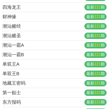
四海龙王
最新
221
期
财神缘
最新
221
期
潮汕赌经
最新
221
期
潮汕赌圣
最新
221
期
潮汕一霸A
最新
221
期
潮汕一霸B
最新
221
期
单双王A
最新
221
期
单双王B
最新
221
期
地藏王密码
最新
221
期
第一贴士
最新
221
期
东方报码
最新
221
期