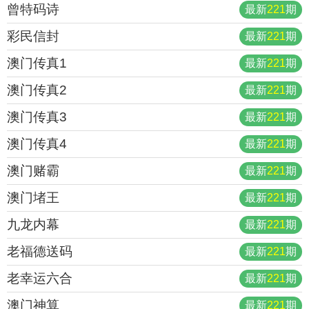
曾特码诗
最新
221
期
彩民信封
最新
221
期
澳门传真1
最新
221
期
澳门传真2
最新
221
期
澳门传真3
最新
221
期
澳门传真4
最新
221
期
澳门赌霸
最新
221
期
澳门堵王
最新
221
期
九龙内幕
最新
221
期
老福德送码
最新
221
期
老幸运六合
最新
221
期
澳门神算
最新
221
期