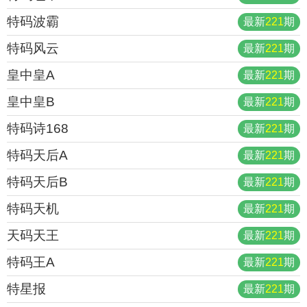
特码波霸
最新
221
期
特码风云
最新
221
期
皇中皇A
最新
221
期
皇中皇B
最新
221
期
特码诗168
最新
221
期
特码天后A
最新
221
期
特码天后B
最新
221
期
特码天机
最新
221
期
天码天王
最新
221
期
特码王A
最新
221
期
特星报
最新
221
期