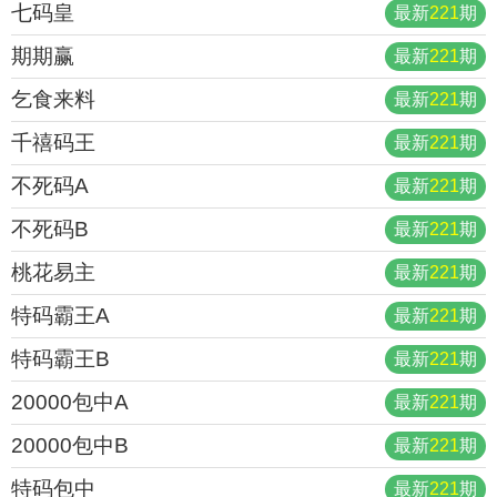
七码皇
最新
221
期
期期赢
最新
221
期
乞食来料
最新
221
期
千禧码王
最新
221
期
不死码A
最新
221
期
不死码B
最新
221
期
桃花易主
最新
221
期
特码霸王A
最新
221
期
特码霸王B
最新
221
期
20000包中A
最新
221
期
20000包中B
最新
221
期
特码包中
最新
221
期