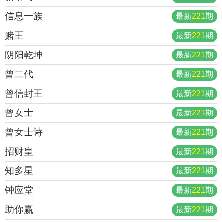
信息一族
最新
221
期
赌王
最新
221
期
阴阳乾坤
最新
221
期
曾二代
最新
221
期
曾信封王
最新
221
期
曾女士
最新
221
期
曾女士诗
最新
221
期
招财皇
最新
221
期
知多星
最新
221
期
钟应堂
最新
221
期
助你赢
最新
221
期