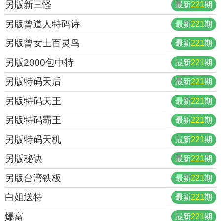
另版新三怪
最新
221
期
另版曾道人特码诗
最新
221
期
另版曾女士百灵鸟
最新
221
期
另版2000包中特
最新
221
期
另版特码天后
最新
221
期
另版特码天王
最新
221
期
另版特码霸王
最新
221
期
另版特码天机
最新
221
期
另版秘诀
最新
221
期
另版台湾铁板
最新
221
期
白姐送特
最新
221
期
爆富
最新
221
期