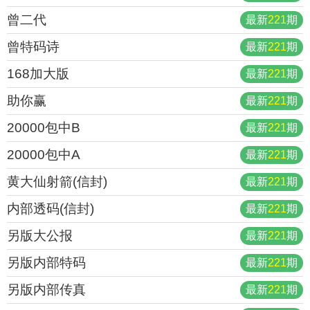
曾二代
最新
221
期
曾特码诗
最新
221
期
168加大版
最新
221
期
助你赢
最新
221
期
20000包中B
最新
221
期
20000包中A
最新
221
期
黄大仙射箭(信封)
最新
221
期
内部透码(信封)
最新
221
期
另版大公报
最新
221
期
另版内部特码
最新
221
期
另版内部传真
最新
221
期