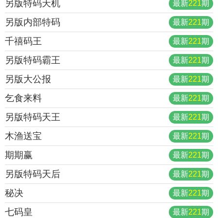
另版特码天机
最新
221
期
另版内部特码
最新
221
期
千禧码王
最新
221
期
另版特码霸王
最新
221
期
另版大公报
最新
221
期
乞食来料
最新
221
期
另版特码天王
最新
221
期
木渔送宝
最新
221
期
期期赢
最新
221
期
另版特码天后
最新
221
期
秘决
最新
221
期
七码皇
最新
221
期