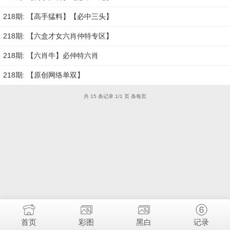
218期: 【高手猛料】【必中三头】
218期: 【六盒才女六肖仲特专区】
218期: 【六肖牛】必仲特六肖
218期: 【原创网络单双】
共 15 条记录 1/1 页 条每页
首页
彩图
黑白
记录