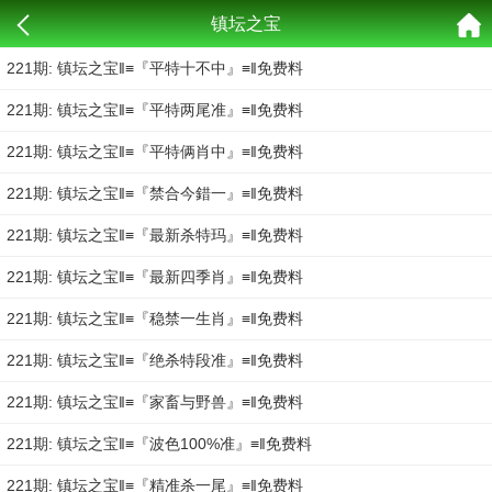
镇坛之宝
221期: 镇坛之宝‖≡『平特十不中』≡‖免费料
221期: 镇坛之宝‖≡『平特两尾准』≡‖免费料
221期: 镇坛之宝‖≡『平特俩肖中』≡‖免费料
221期: 镇坛之宝‖≡『禁合今錯一』≡‖免费料
221期: 镇坛之宝‖≡『最新杀特玛』≡‖免费料
221期: 镇坛之宝‖≡『最新四季肖』≡‖免费料
221期: 镇坛之宝‖≡『稳禁一生肖』≡‖免费料
221期: 镇坛之宝‖≡『绝杀特段准』≡‖免费料
221期: 镇坛之宝‖≡『家畜与野兽』≡‖免费料
221期: 镇坛之宝‖≡『波色100%准』≡‖免费料
221期: 镇坛之宝‖≡『精准杀一尾』≡‖免费料